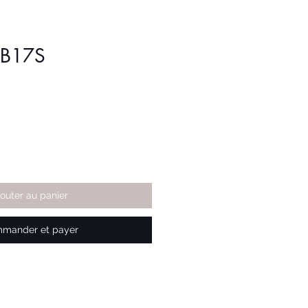
 B17S
jouter au panier
mander et payer