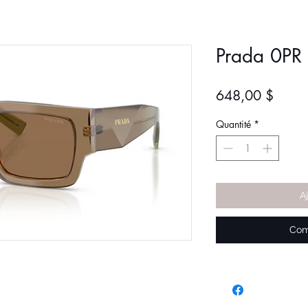
Prada 0PR
Prix
648,00 $
Quantité
*
A
Com