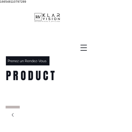
166548110797289
Prenez un Rendez-Vous
PRODUCT