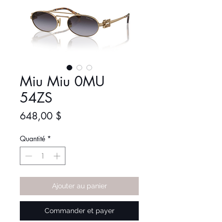
Miu Miu 0MU
54ZS
Prix
648,00 $
Quantité
*
Ajouter au panier
Commander et payer