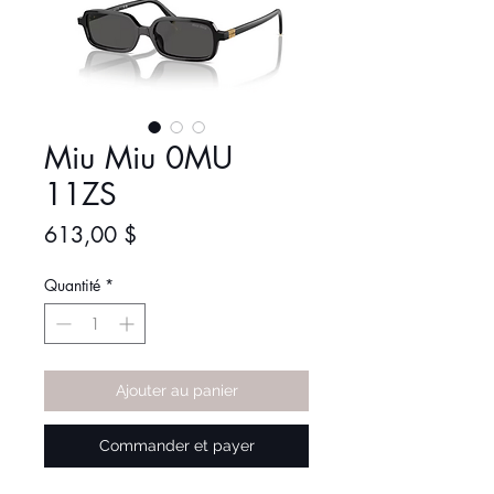
Miu Miu 0MU
11ZS
Prix
613,00 $
Quantité
*
Ajouter au panier
Commander et payer