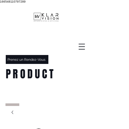
166548110797289
Prenez un Rendez-Vous
PRODUCT