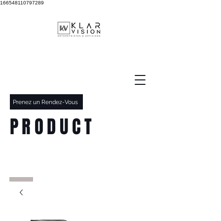
166548110797289
Prenez un Rendez-Vous
PRODUCT