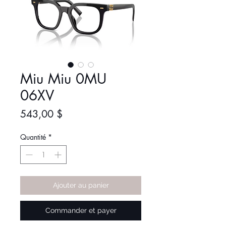
Miu Miu 0MU
06XV
Prix
543,00 $
Quantité
*
Ajouter au panier
Commander et payer