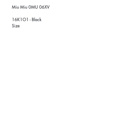
Miu Miu 0MU 06XV
16K1O1 - Black
Size
47 (XS)
Size
49 (S)
RÉSEAUX SOCIAUX
March
é
Central :
514-384-8222
Griffintown:
514-370-1188