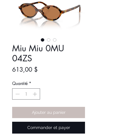
Miu Miu 0MU
04ZS
Prix
613,00 $
Quantité
*
Ajouter au panier
Commander et payer