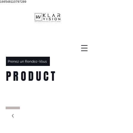
166548110797289
Prenez un Rendez-Vous
PRODUCT