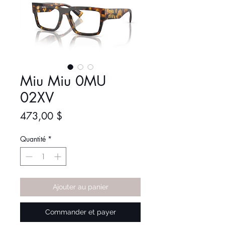
Miu Miu 0MU
02XV
Prix
473,00 $
Quantité
*
Ajouter au panier
Commander et payer