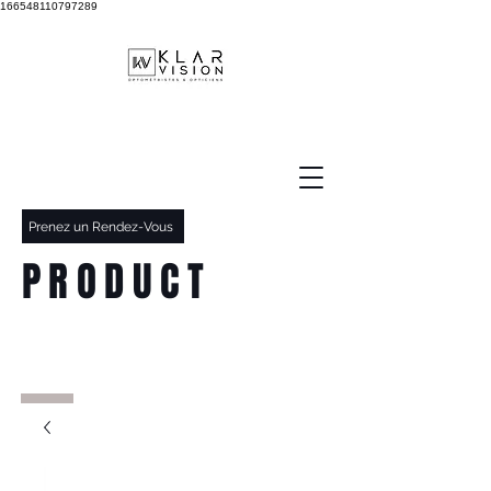
166548110797289
Prenez un Rendez-Vous
PRODUCT