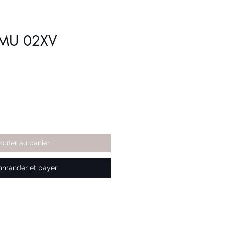
0MU 02XV
jouter au panier
mander et payer