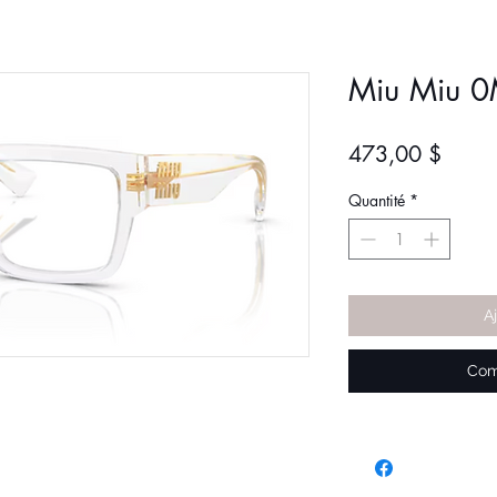
Miu Miu 
Prix
473,00 $
Quantité
*
A
Com