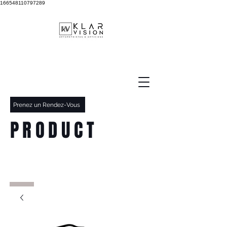
166548110797289
Prenez un Rendez-Vous
PRODUCT