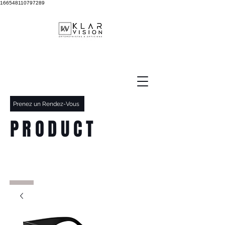
166548110797289
Prenez un Rendez-Vous
PRODUCT