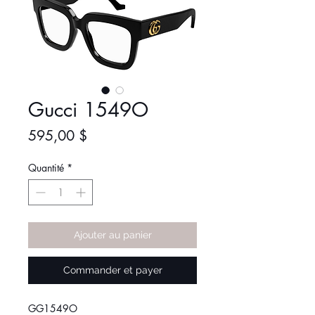
Gucci 1549O
Prix
595,00 $
Quantité
*
Ajouter au panier
Commander et payer
GG1549O