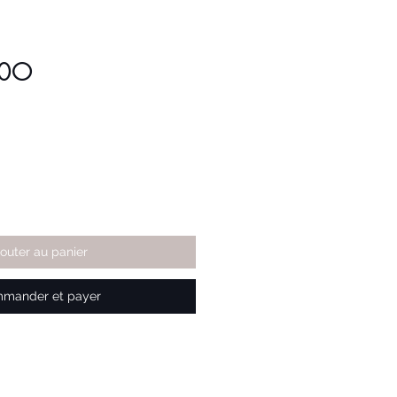
40O
jouter au panier
mander et payer