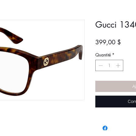
Gucci 13
Prix
399,00 $
Quantité
*
A
Com