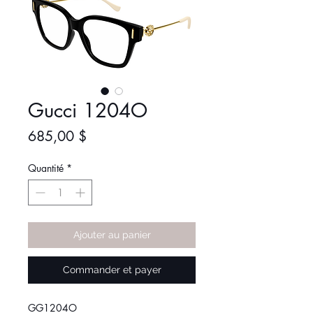
Gucci 1204O
Prix
685,00 $
Quantité
*
Ajouter au panier
Commander et payer
GG1204O