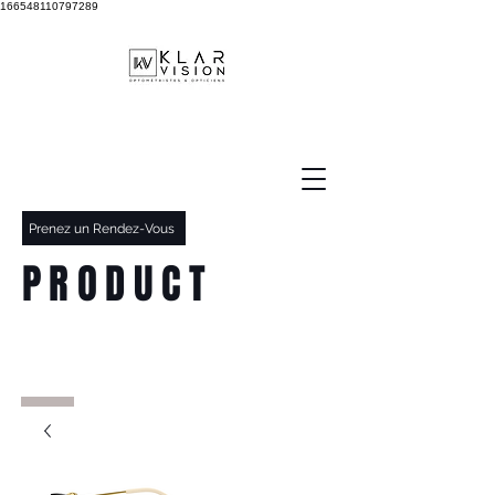
166548110797289
Prenez un Rendez-Vous
PRODUCT