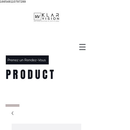
166548110797289
Prenez un Rendez-Vous
PRODUCT