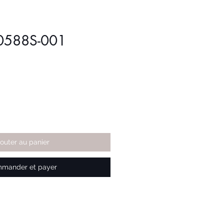
T0588S-001
jouter au panier
mander et payer