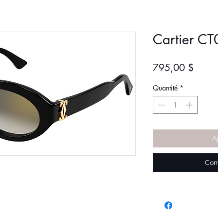
Cartier C
Prix
795,00 $
Quantité
*
A
Com